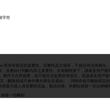
個字符
com 對所有留言的真實性、完整性及立場等，不負任何法律責任
容，並應自行判斷內容之真實性。於有關情形下，讀者及用戶應
言」運作方式所規限，故不能完全監察所有留言，若讀者及用戶發
上載留言（刪除前或不會作事先警告及通知），同時亦有不刪除留言
色情暴力或人身攻擊的言論，敬請自律。本網站保留一切法律權
com，保留一切權利