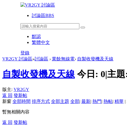
討論區
BBS
默認
繁體中文
登錄
VR2GY 討論區
»
討論區
›
業餘無線電
›
自製收發機及天線
自製收發機及天線
今日:
0
|
主題
版主:
VR2GY
返 回
發新帖
新窗
全部時間
排序方式
全部主題
全部
|
最新
|
熱門
|
熱帖
|
精華
|
暫無相關內容
返 回
發新帖