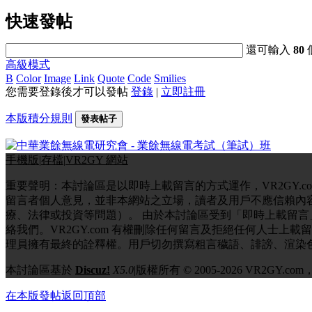
快速發帖
還可輸入
80
高級模式
B
Color
Image
Link
Quote
Code
Smilies
您需要登錄後才可以發帖
登錄
|
立即註冊
本版積分規則
發表帖子
手機版
|
存檔
|
VR2GY 網站
重要聲明：本討論區是以即時上載留言的方式運作，VR2GY.
留言者個人意見，並非本網站之立場，讀者及用戶不應信賴內
療、法律或投資等問題）。 由於本討論區受到「即時上載留
絡我們。VR2GY.com 有權刪除任何留言及拒絕任何人士
理員擁有最終的詮釋權。用戶切勿撰寫粗言穢語、誹謗、渲染
本討論區基於
Discuz!
X5.0
|
版權所有 © 2005-2026 VR2GY.
在本版發帖
返回頂部