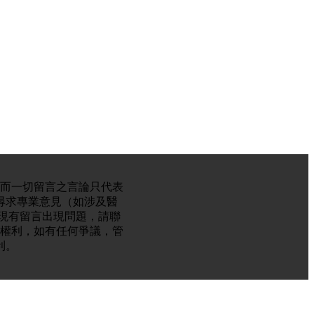
。而一切留言之言論只代表
尋求專業意見（如涉及醫
現有留言出現問題，請聯
的權利，如有任何爭議，管
利。