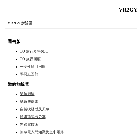
VR2GY
VR2GY 討論區
通告版
CQ 旅行及學習班
CQ 旅行回顧
一次性項目回顧
學習班回顧
業餘無線電
業餘衛星
應急無線電
自製收發機及天線
通訊確認卡分享
無線電技術
無線電入門知識及空中電路