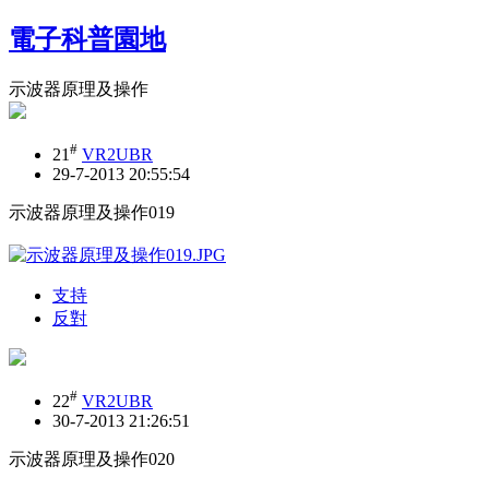
電子科普園地
示波器原理及操作
#
21
VR2UBR
29-7-2013 20:55:54
示波器原理及操作019
支持
反對
#
22
VR2UBR
30-7-2013 21:26:51
示波器原理及操作020