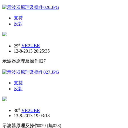
支持
反對
#
29
VR2UBR
12-8-2013 20:25:35
示波器原理及操作027
支持
反對
#
30
VR2UBR
13-8-2013 19:03:18
示波器原理及操作029 (無028)