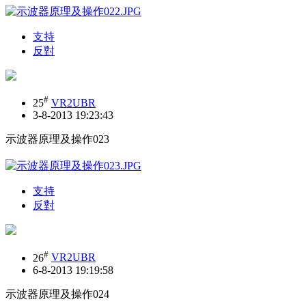
支持
反對
#
25
VR2UBR
3-8-2013 19:23:43
示波器原理及操作023
支持
反對
#
26
VR2UBR
6-8-2013 19:19:58
示波器原理及操作024