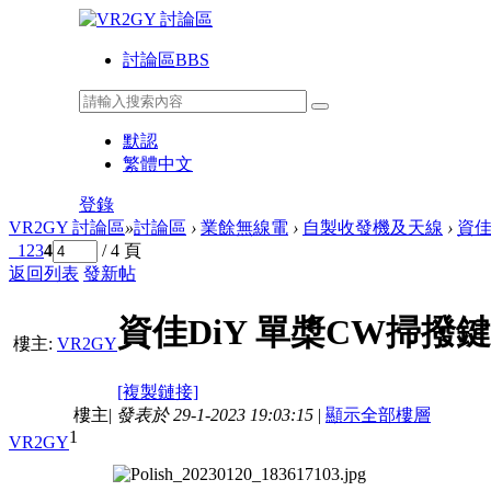
討論區
BBS
默認
繁體中文
登錄
VR2GY 討論區
»
討論區
›
業餘無線電
›
自製收發機及天線
›
資佳
1
2
3
4
/ 4 頁
返回列表
發新帖
資佳DiY 單槳CW掃撥鍵
樓主:
VR2GY
[複製鏈接]
樓主
|
發表於 29-1-2023 19:03:15
|
顯示全部樓層
1
VR2GY