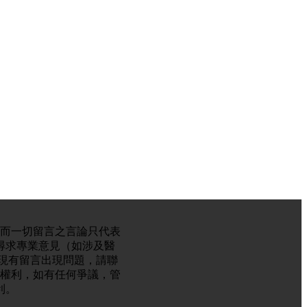
。而一切留言之言論只代表
尋求專業意見（如涉及醫
現有留言出現問題，請聯
的權利，如有任何爭議，管
利。