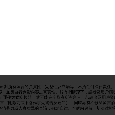
com 對所有留言的真實性、完整性及立場等，不負任何法律責任
容，並應自行判斷內容之真實性。於有關情形下，讀者及用戶應
言」運作方式所規限，故不能完全監察所有留言，若讀者及用戶發
上載留言（刪除前或不會作事先警告及通知），同時亦有不刪除留言
色情暴力或人身攻擊的言論，敬請自律。本網站保留一切法律權