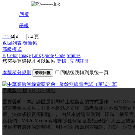
回覆
舉報
1
2
3
4
/ 4 頁
返回列表
發新帖
高級模式
B
Color
Image
Link
Quote
Code
Smilies
您需要登錄後才可以回帖
登錄
|
立即註冊
本版積分規則
回帖後跳轉到最後一頁
發表回覆
手機版
|
存檔
|
VR2GY 網站
重要聲明：本討論區是以即時上載留言的方式運作，VR2GY.
留言者個人意見，並非本網站之立場，讀者及用戶不應信賴內
療、法律或投資等問題）。 由於本討論區受到「即時上載留
絡我們。VR2GY.com 有權刪除任何留言及拒絕任何人士
理員擁有最終的詮釋權。用戶切勿撰寫粗言穢語、誹謗、渲染